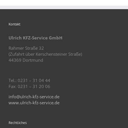
Kontakt
Ulrich KFZ-Service GmbH
Rahmer Straße 32
(Zufahrt über Kerschensteiner Straße)
44369 Dortmund
Tel.: 0231 – 31 04 44
Fax: 0231 – 31 20 06
info@ulrich-kfz-service.de
www.ulrich-kfz-service.de
Rechtliches